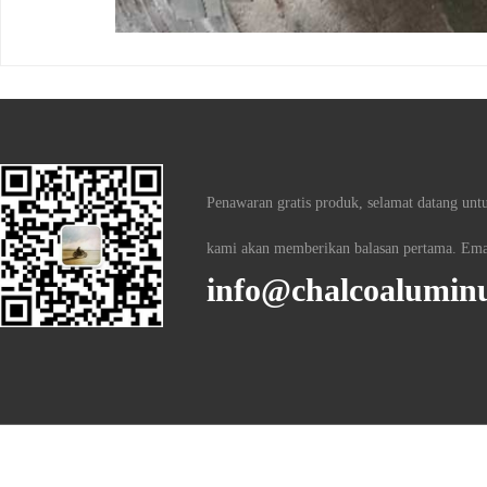
Penawaran gratis produk, selamat datang untu
kami akan memberikan balasan pertama. Ema
info@chalcoalumi