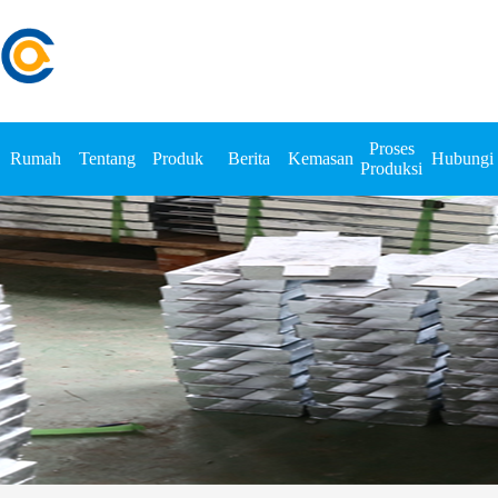
Proses
Rumah
Tentang
Produk
Berita
Kemasan
Hubungi
Produksi